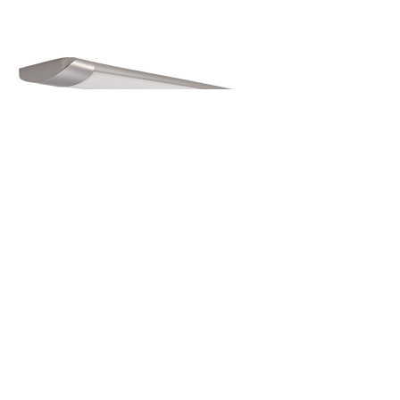
SOFTLINE
de 60 e 120cm
Armadura slim com fita led incorporada.
Esteticamente agradavel para iluminação
interior.