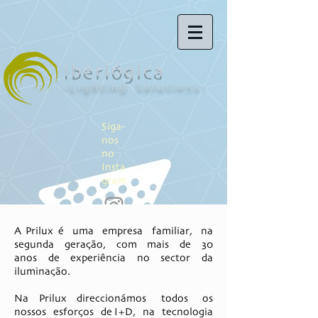
Iberlógica
-Lighting Solutions-
Siga-
nos
no
Insta
gram
A Prilux é uma empresa familiar, na
segunda geração, com mais de 30
anos de experiência no sector da
iluminação.​
Na Prilux direccionámos todos os
nossos esforços de I+D, na tecnologia